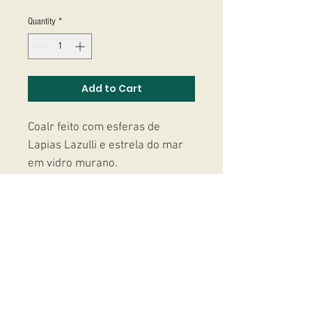
Quantity
*
Add to Cart
Coalr feito com esferas de
Lapias Lazulli e estrela do mar
em vidro murano.
O ENVIO DESSE ITEM SERÁ FEITO
NA SEGUNDA SEMANA DE
JANEIRO.
Studio Massoni
contato@fmassoni.com​