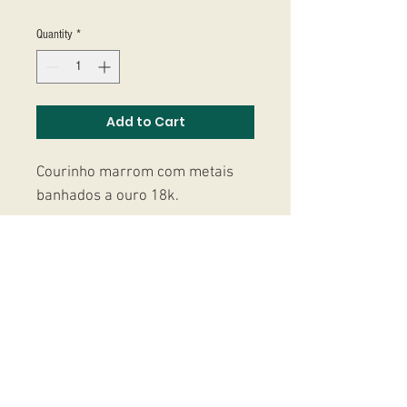
Quantity
*
Add to Cart
Courinho marrom com metais
banhados a ouro 18k.
Studio Massoni
contato@fmassoni.com​