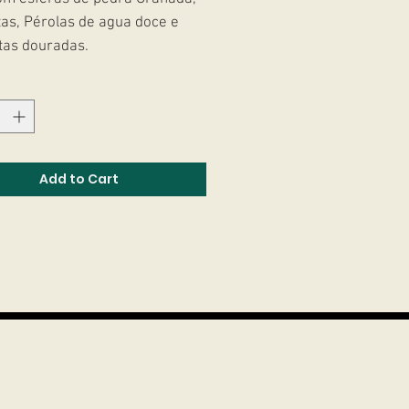
as, Pérolas de agua doce e
tas douradas.
banhado a ouro 18k.
Add to Cart