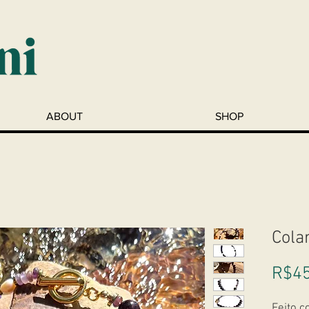
ABOUT
SHOP
Cola
R$45
Feito c