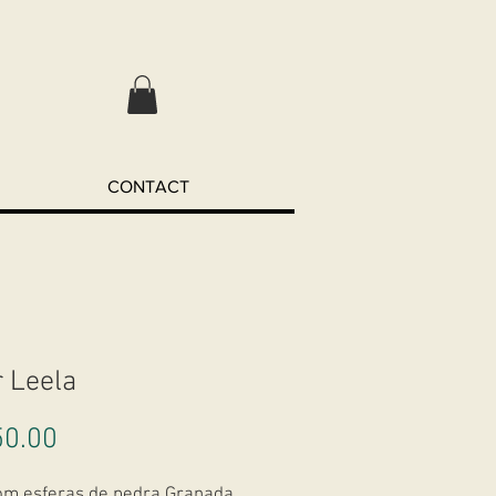
CONTACT
r Leela
Price
0.00
om esferas de pedra Granada,