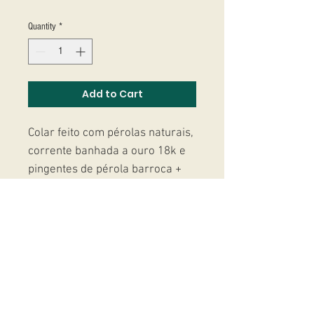
Quantity
*
Add to Cart
Colar feito com pérolas naturais,
corrente banhada a ouro 18k e
pingentes de pérola barroca +
peixes de porcelana pintada.
Studio Massoni
contato@fmassoni.com​