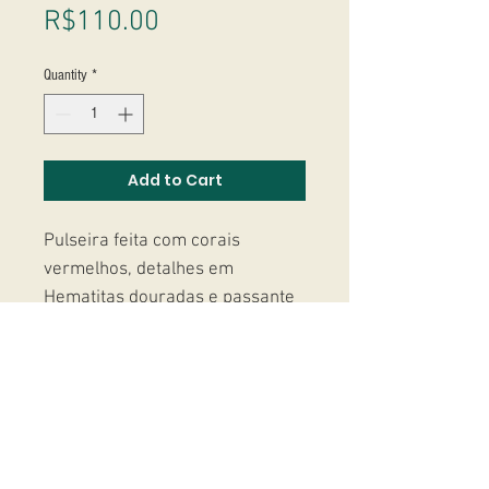
Price
R$110.00
Quantity
*
Add to Cart
Pulseira feita com corais
vermelhos, detalhes em
Hematitas douradas e passante
trabalhado com resinas
coloridas.
Studio Massoni